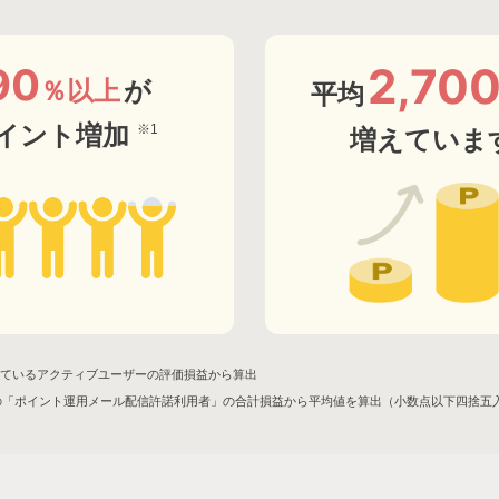
2,70
90
％以上
が
平均
ポイント増加
※1
増えていま
用しているアクティブユーザーの評価損益から算出
時点の「ポイント運用メール配信許諾利用者」の合計損益から平均値を算出（小数点以下四捨五