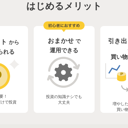
はじめるメリット
おまかせ
引き出
ント
で
から
運用できる
られる
買い物
要！
投資の知識ナシでも
だけで投資
大丈夫
増やし
買い